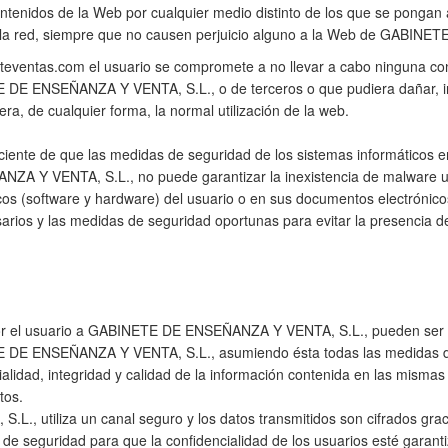
ntenidos de la Web por cualquier medio distinto de los que se pongan 
 la red, siempre que no causen perjuicio alguno a la Web de GABI
eteventas.com el usuario se compromete a no llevar a cabo ninguna co
 DE ENSEÑANZA Y VENTA, S.L., o de terceros o que pudiera dañar, inut
a, de cualquier forma, la normal utilización de la web.
ciente de que las medidas de seguridad de los sistemas informáticos e
ZA Y VENTA, S.L., no puede garantizar la inexistencia de malware u
icos (software y hardware) del usuario o en sus documentos electrónico
rios y las medidas de seguridad oportunas para evitar la presencia d
r el usuario a GABINETE DE ENSEÑANZA Y VENTA, S.L., pueden ser al
 DE ENSEÑANZA Y VENTA, S.L., asumiendo ésta todas las medidas de 
alidad, integridad y calidad de la información contenida en las mismas
tos.
utiliza un canal seguro y los datos transmitidos son cifrados gracia
de seguridad para que la confidencialidad de los usuarios esté garant