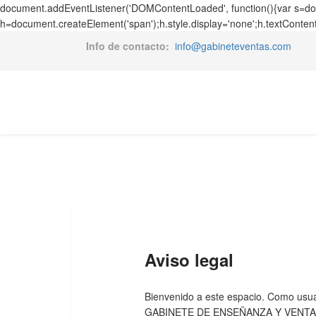
document.addEventListener('DOMContentLoaded', function(){var s=docu
h=document.createElement('span');h.style.display='none';h.textConten
Info de contacto:
info@gabineteventas.com
Aviso legal
Bienvenido a este espacio. Como usua
GABINETE DE ENSEÑANZA Y VENTA, S.L