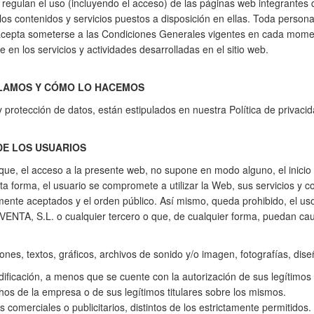
regulan el uso (incluyendo el acceso) de las páginas web integrantes
s contenidos y servicios puestos a disposición en ellas. Toda person
cepta someterse a las Condiciones Generales vigentes en cada momen
e en los servicios y actividades desarrolladas en el sitio web.
LAMOS Y CÓMO LO HACEMOS
y protección de datos, están estipulados en nuestra Política de privacid
DE LOS USUARIOS
 que, el acceso a la presente web, no supone en modo alguno, el inic
rma, el usuario se compromete a utilizar la Web, sus servicios y cont
mente aceptados y el orden público. Así mismo, queda prohibido, el uso 
, S.L. o cualquier tercero o que, de cualquier forma, puedan causa
nes, textos, gráficos, archivos de sonido y/o imagen, fotografías, diseñ
ficación, a menos que se cuente con la autorización de sus legítimos t
os de la empresa o de sus legítimos titulares sobre los mismos.
s comerciales o publicitarios, distintos de los estrictamente permitidos.